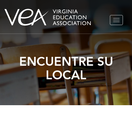
Ir
ALTERN
al
NAVEGA
contenido
ENCUENTRE SU
LOCAL