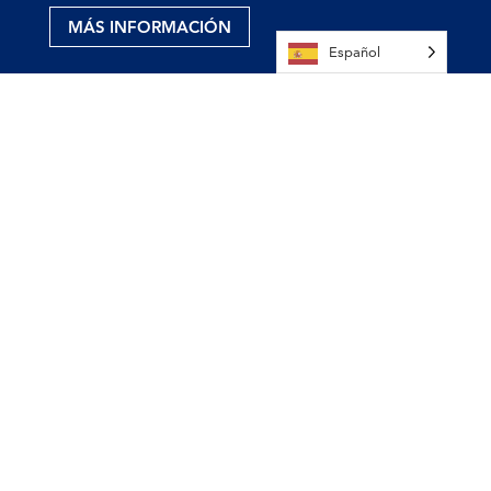
MÁS INFORMACIÓN
Español
Asociación de Educación de Virginia
8001 Franklin Farms Drive, Suite 200
Richmond, VA 23229
Tel: 804-648-5801 o 800-552-9554