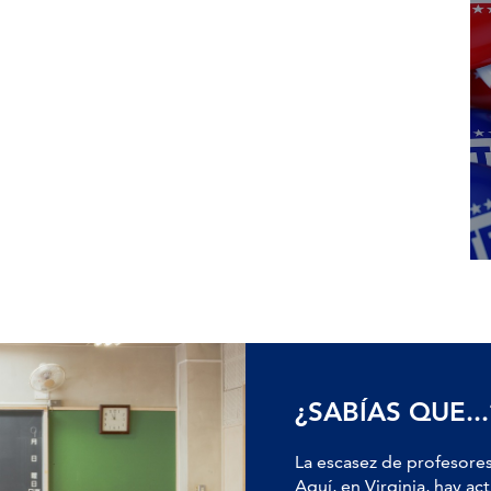
¿SABÍAS QUE...
La escasez de profesores
Aquí, en Virginia, hay 