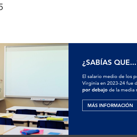
5
¿SABÍAS QUE...
El salario medio de los 
Virginia en 2023-24 fue 
por debajo
de la media 
MÁS INFORMACIÓN