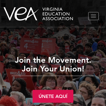
Ir
ALTERN
al
NAVEGA
contenido
Join the Movement.
Join Your Union!
ÚNETE AQUÍ