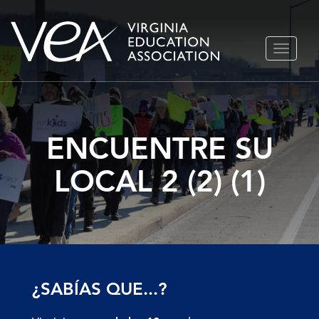
Ir
ALTERN
al
NAVEGA
contenido
ENCUENTRE SU
LOCAL 2 (2) (1)
¿SABÍAS QUE...?