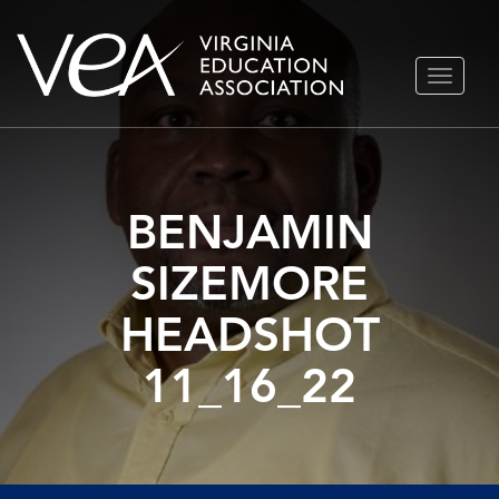
Ir
ALTERN
al
NAVEGA
contenido
BENJAMIN
SIZEMORE
HEADSHOT
11_16_22