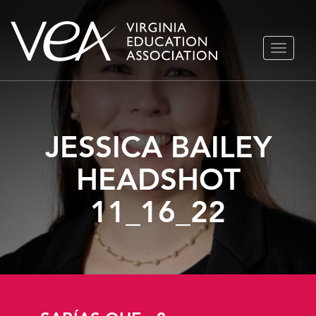
Ir
ALTERN
al
NAVEGA
contenido
JESSICA BAILEY
HEADSHOT
11_16_22