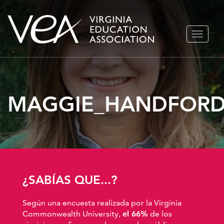
Ir
ALTERN
al
NAVEGA
contenido
MAGGIE_HANDFORD
¿SABÍAS QUE...?
Según una encuesta realizada por la Virginia
Commonwealth University,
el 66%
de los