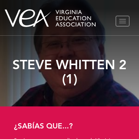
Ir
ALTERN
al
NAVEGA
contenido
STEVE WHITTEN 2
(1)
¿SABÍAS QUE...?