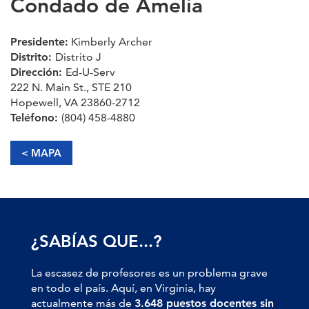
Condado de Amelia
Presidente:
Kimberly Archer
Distrito:
Distrito J
Dirección:
Ed-U-Serv
222 N. Main St., STE 210
Hopewell, VA 23860-2712
Teléfono:
(804) 458-4880
< MAPA
¿SABÍAS QUE...?
La escasez de profesores es un problema grave
en todo el país. Aquí, en Virginia, hay
actualmente más de
3.648 puestos docentes sin