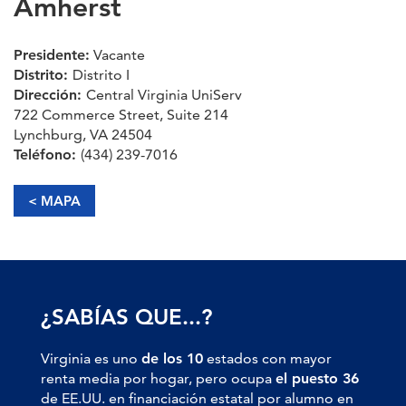
Amherst
Presidente:
Vacante
Distrito:
Distrito I
Dirección:
Central Virginia UniServ
722 Commerce Street, Suite 214
Lynchburg, VA 24504
Teléfono:
(434) 239-7016
< MAPA
¿SABÍAS QUE...?
Virginia es uno
de los 10
estados con mayor
renta media por hogar, pero ocupa
el puesto 36
de EE.UU. en financiación estatal por alumno en