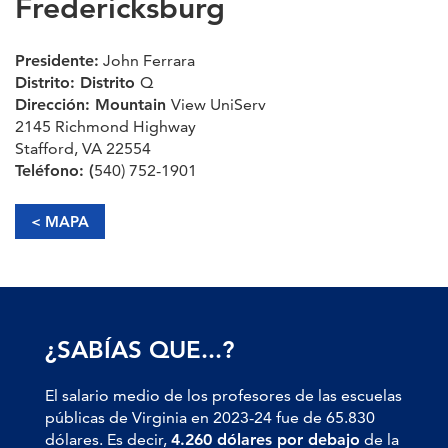
Fredericksburg
Presidente:
John Ferrara
Distrito: Distrito
Q
Dirección: Mountain
View UniServ
2145 Richmond Highway
Stafford, VA 22554
Teléfono: (
540) 752-1901
< MAPA
¿SABÍAS QUE...?
El salario medio de los profesores de las escuelas
públicas de Virginia en 2023-24 fue de 65.830
dólares. Es decir,
4.260 dólares por debajo
de la