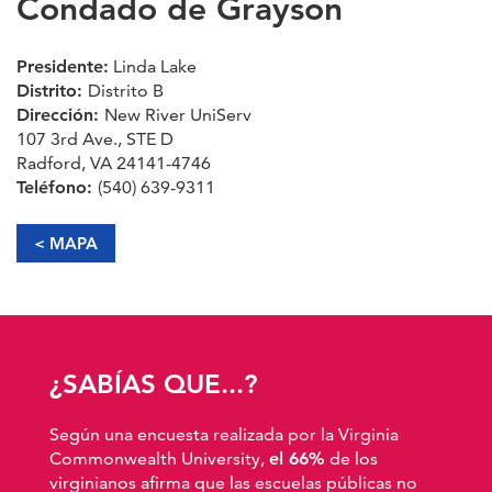
Condado de Grayson
Presidente:
Linda Lake
Distrito:
Distrito B
Dirección:
New River UniServ
107 3rd Ave., STE D
Radford, VA 24141-4746
Teléfono:
(540) 639-9311
< MAPA
¿SABÍAS QUE...?
Según una encuesta realizada por la Virginia
Commonwealth University,
el 66%
de los
virginianos afirma que las escuelas públicas no