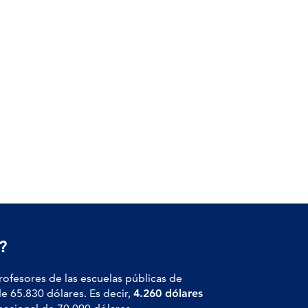
?
profesores de las escuelas públicas de
de 65.830 dólares. Es decir,
4.260 dólares