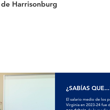
 de Harrisonburg
¿SABÍAS QUE...
El salario medio de los 
Virginia en 2023-24 fue 