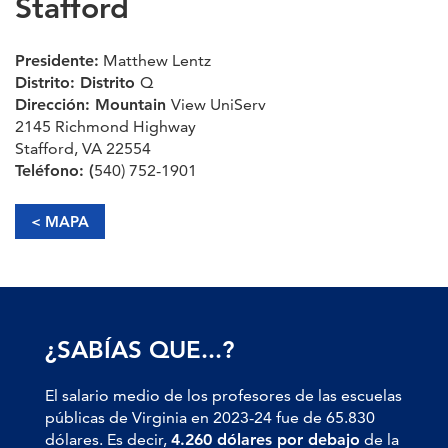
Stafford
Presidente:
Matthew Lentz
Distrito: Distrito
Q
Dirección: Mountain
View UniServ
2145 Richmond Highway
Stafford, VA 22554
Teléfono: (
540) 752-1901
< MAPA
¿SABÍAS QUE...?
El salario medio de los profesores de las escuelas
públicas de Virginia en 2023-24 fue de 65.830
dólares. Es decir,
4.260 dólares por debajo
de la