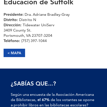
Educación de Suffolk
Presidente:
Dra. Adriane Bradley-Gray
Distrito:
Distrito N
Dirección:
Tidewater UniServ
3409 County St.
Portsmouth, VA 23707-3204
Teléfono:
(757) 397-1044
< MAPA
¿SABÍAS QUE...?
Según una encuesta de la Asociación Americana
de Bibliotecas,
el 67%
de los votantes se opone
a prohibir libros en las bibliotecas escolares?