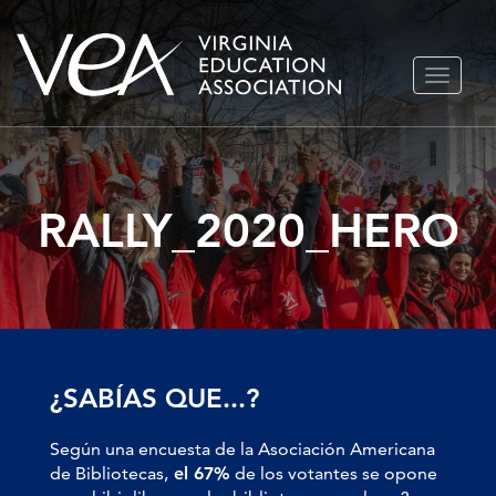
Ir
ALTERN
al
NAVEGA
contenido
RALLY_2020_HERO
¿SABÍAS QUE...?
Según una encuesta de la Asociación Americana
de Bibliotecas,
el 67%
de los votantes se opone