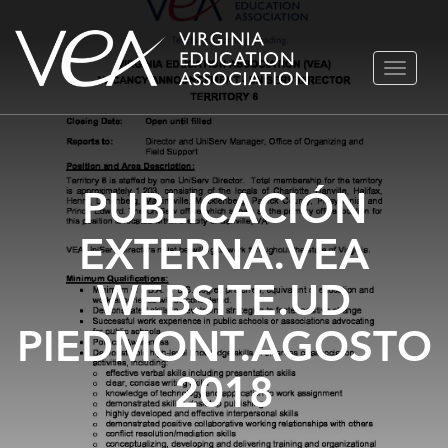
Ir
ALTERN
al
NAVEGA
contenido
PUBLICACIÓN
EXTERNA.VEA
WEBSITE.UD
PIEDMONT.AGOSTO
2018