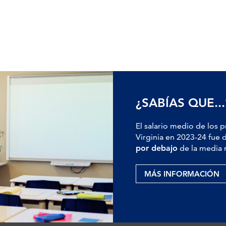
¿SABÍAS QUE...
El salario medio de los 
Virginia en 2023-24 fue 
por debajo
de la media 
MÁS INFORMACIÓN