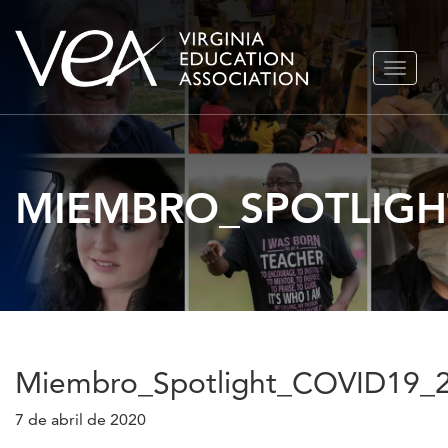
Ir
ALTERN
al
NAVEGA
contenido
MIEMBRO_SPOTLIGH
Miembro_Spotlight_COVID19_
7 de abril de 2020