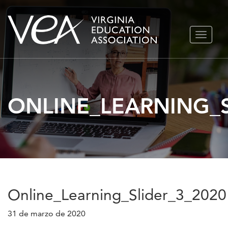
Ir
ALTERN
al
NAVEGA
contenido
ONLINE_LEARNING_S
Online_Learning_Slider_3_2020
31 de marzo de 2020