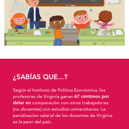
¿SABÍAS QUE...?
Según el Instituto de Política Económica, los
profesores de Virginia ganan
67 céntimos por
dólar en
comparación con otros trabajadores
(no docentes) con estudios universitarios. La
penalización salarial de los docentes de Virginia
es la peor del país.