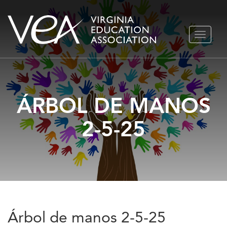
Ir
ALTERN
al
NAVEGA
contenido
ÁRBOL DE MANOS
2-5-25
Árbol de manos 2-5-25