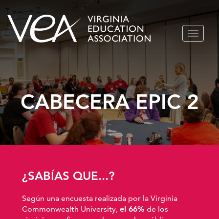
Ir
ALTERN
al
NAVEGA
contenido
CABECERA EPIC 2
¿SABÍAS QUE...?
Según una encuesta realizada por la Virginia
Commonwealth University,
el 66%
de los