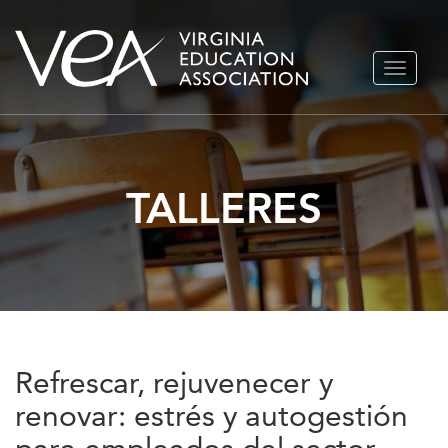
Ir
ALTERN
al
NAVEGA
contenido
TALLERES
Refrescar, rejuvenecer y
renovar: estrés y autogestión