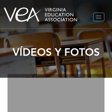
Ir
ALTERN
al
NAVEGA
contenido
VÍDEOS Y FOTOS