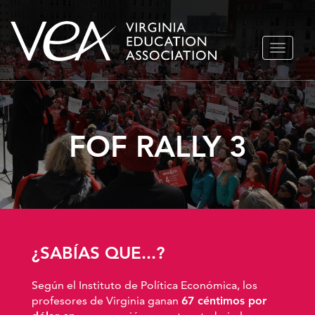
Ir
ALTERN
al
NAVEGA
contenido
FOF RALLY 3
¿SABÍAS QUE...?
Según el Instituto de Política Económica, los
profesores de Virginia ganan
67 céntimos por