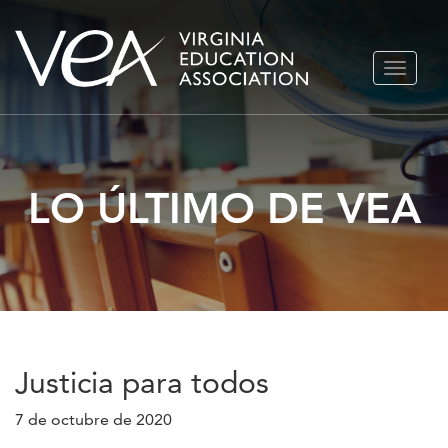
Ir
ALTERN
al
NAVEGA
contenido
LO ÚLTIMO DE VEA
Justicia para todos
7 de octubre de 2020