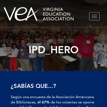
Ir
ALTERN
al
NAVEGA
contenido
IPD_HERO
¿SABÍAS QUE...?
Según una encuesta de la Asociación Americana
de Bibliotecas,
el 67%
de los votantes se opone