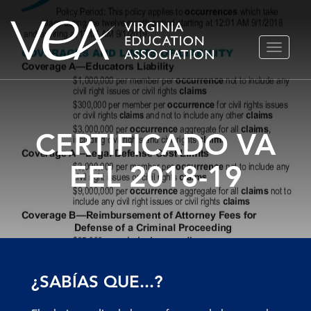
Ir
ALTERN
al
NAVEGA
contenido
CERTIFICADO VA
EEL 2018-19
¿SABÍAS QUE...?