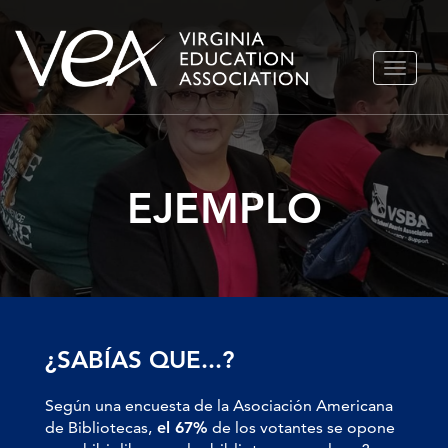
Ir
ALTERN
al
NAVEGA
contenido
EJEMPLO
¿SABÍAS QUE...?
Según una encuesta de la Asociación Americana
de Bibliotecas,
el 67%
de los votantes se opone