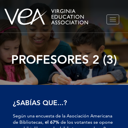
Ir
ALTERN
al
NAVEGA
contenido
PROFESORES 2 (3)
¿SABÍAS QUE...?
Según una encuesta de la Asociación Americana
de Bibliotecas,
el 67%
de los votantes se opone