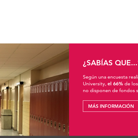
¿SABÍAS QUE...
Según una encuesta real
University,
el 66%
de los
no disponen de fondos su
MÁS INFORMACIÓN