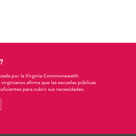
?
izada por la Virginia Commonwealth
 virginianos afirma que las escuelas públicas
ficientes para cubrir sus necesidades.