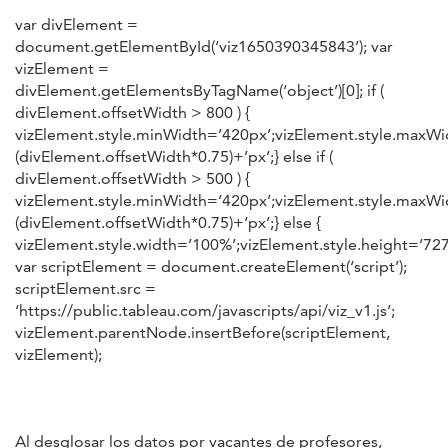
var divElement =
document.getElementById(‘viz1650390345843’); var
vizElement =
divElement.getElementsByTagName(‘object’)[0]; if (
divElement.offsetWidth > 800 ) {
vizElement.style.minWidth=’420px’;vizElement.style.maxWi
(divElement.offsetWidth*0.75)+’px’;} else if (
divElement.offsetWidth > 500 ) {
vizElement.style.minWidth=’420px’;vizElement.style.maxWi
(divElement.offsetWidth*0.75)+’px’;} else {
vizElement.style.width=’100%’;vizElement.style.height=’727
var scriptElement = document.createElement(‘script’);
scriptElement.src =
‘https://public.tableau.com/javascripts/api/viz_v1.js’;
vizElement.parentNode.insertBefore(scriptElement,
vizElement);
Al desglosar los datos por vacantes de profesores,