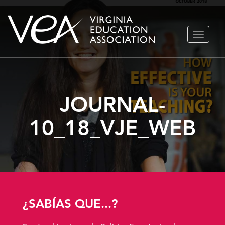
Ir
ALTERN
al
NAVEGA
contenido
JOURNAL-
10_18_VJE_WEB
¿SABÍAS QUE...?