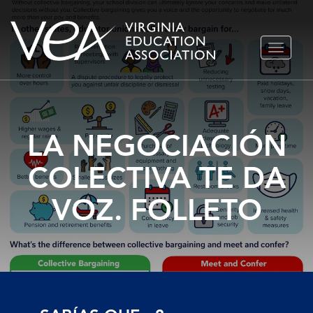
Ir
ALTERN
al
NAVEGA
contenido
LA NEGOCIACIÓN
COLECTIVA TE DA
VOZ. FOLLETO