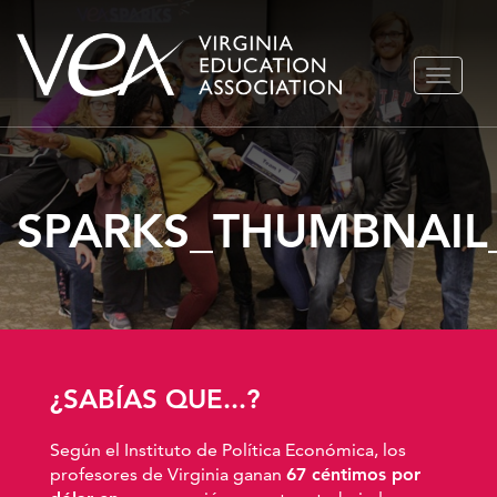
Ir
ALTERN
al
NAVEGA
contenido
SPARKS_THUMBNAIL
¿SABÍAS QUE...?
Según el Instituto de Política Económica, los
profesores de Virginia ganan
67 céntimos por