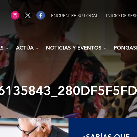
ENCUENTRE SU LOCAL
INICIO DE SES
AS
ACTÚA
NOTICIAS Y EVENTOS
PÓNGAS
6135843_280DF5F5FD_
¿SABÍAS QUE...