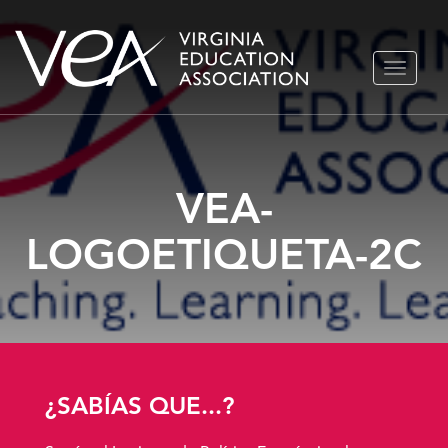
Ir
ALTERN
al
NAVEGA
contenido
VEA-
LOGOETIQUETA-2C
¿SABÍAS QUE...?