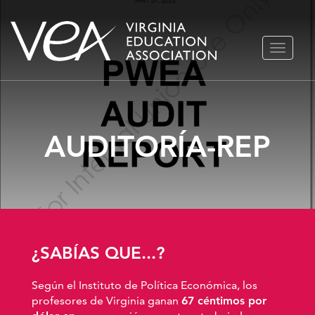
Ir
ALTERN
al
NAVEGA
contenido
AUDITORÍA-REP
¿SABÍAS QUE...?
Según el Instituto de Política Económica, los
profesores de Virginia ganan
67 céntimos por