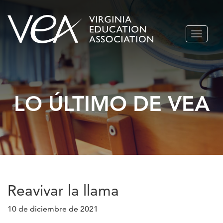
Ir
ALTERN
al
NAVEGA
contenido
LO ÚLTIMO DE VEA
Reavivar la llama
10 de diciembre de 2021