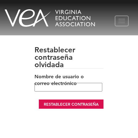
Ir
ALTERN
al
NAVEGA
contenido
Restablecer
contraseña
olvidada
Nombre de usuario o
correo electrónico