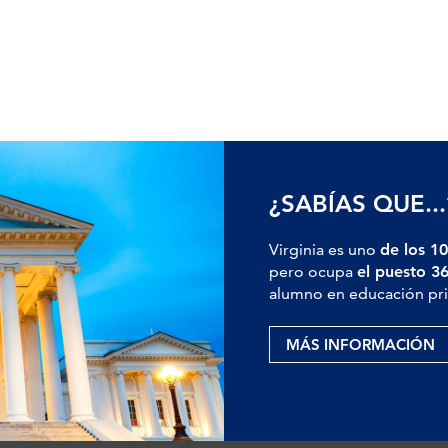
¿SABÍAS QUE...
Virginia es uno
de los 10
pero ocupa
el puesto 3
alumno en educación pri
MÁS INFORMACIÓN