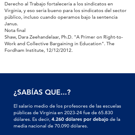
Derecho al Trabajo fortalecería a los sindicatos en
Virginia, y eso sería bueno para los sindicatos del sector
público, incluso cuando operamos bajo la sentencia
Janus.
Nota final
Shaw, Dara Zeehandelaar, Ph.D. "A Primer on Right-to-
Work and Collective Bargaining in Education". The
Fordham Institute, 12/12/2012.
¿SABÍAS QUE...?
El salario medio de los profesores de las escuelas
públicas de Virginia en 2023-24 fue de 65.830
dólares. Es decir,
4.260 dólares por debajo
de la
media nacional de 70.090 dólares.