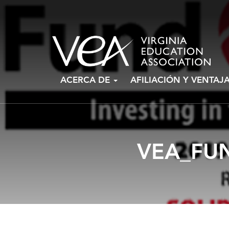
Ir
ACERCA DE
AFILIACIÓN Y VENTAJ
al
contenido
VEA_FU