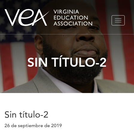
Ir
ALTERN
al
NAVEGA
contenido
SIN TÍTULO-2
Sin título-2
26 de septiembre de 2019