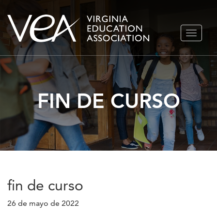
Ir
ALTERN
al
NAVEGA
contenido
FIN DE CURSO
fin de curso
26 de mayo de 2022