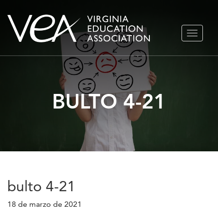
Ir
ALTERN
al
NAVEGA
contenido
BULTO 4-21
bulto 4-21
18 de marzo de 2021