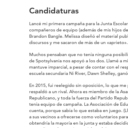
Candidaturas
Lancé mi primera campaña para la Junta Escolar 
compañeros de equipo (además de mis hijos de 8.
Brandon Bangle. Melissa diseñó el material publ
discursos y me sacaron de más de un «aprieto».
Muchos pensaban que no tenía ninguna posibil
de Spotsylvania nos apoyó a los dos. Llamé a mil
mantuve imparcial, a pesar de contar con el res
escuela secundaria Ni River, Dawn Shelley, ganó
En 2015, fui reelegido sin oposición, lo que me
respaldó a un rival. Ahora es miembro de la Asa
Republicano, y toda la fuerza del Partido Repub
tenía equipo de campaña. La Asociación de Educ
cuenta, porque sabía lo que estaba en juego. (
a sus vecinos a ofrecerse como voluntarios para a
obtendría la mayoría en la junta y estaba decid