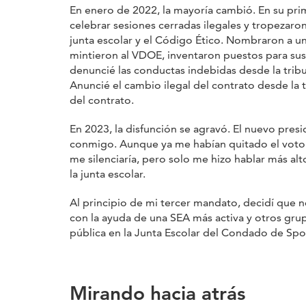
En enero de 2022, la mayoría cambió. En su prim
celebrar sesiones cerradas ilegales y tropezaron 
junta escolar y el Código Ético. Nombraron a un
mintieron al VDOE, inventaron puestos para sus 
denuncié las conductas indebidas desde la trib
Anuncié el cambio ilegal del contrato desde la t
del contrato.
En 2023, la disfunción se agravó. El nuevo presid
conmigo. Aunque ya me habían quitado el voto c
me silenciaría, pero solo me hizo hablar más al
la junta escolar.
Al principio de mi tercer mandato, decidí que 
con la ayuda de una SEA más activa y otros grup
pública en la Junta Escolar del Condado de Spot
Mirando hacia atrás