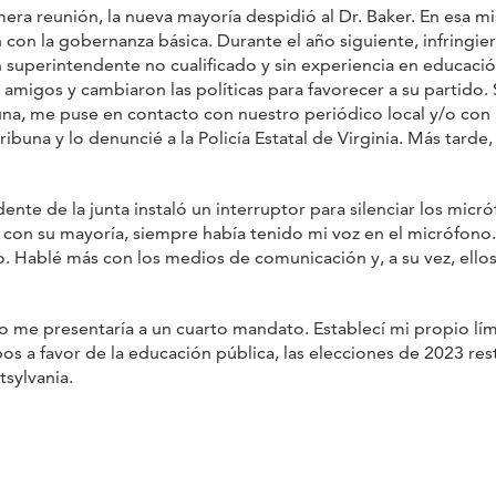
era reunión, la nueva mayoría despidió al Dr. Baker. En esa mi
con la gobernanza básica. Durante el año siguiente, infringiero
 superintendente no cualificado y sin experiencia en educaci
amigos y cambiaron las políticas para favorecer a su partido. 
una, me puse en contacto con nuestro periódico local y/o con 
ribuna y lo denuncié a la Policía Estatal de Virginia. Más tarde
ente de la junta instaló un interruptor para silenciar los micró
on su mayoría, siempre había tenido mi voz en el micrófono.
to. Hablé más con los medios de comunicación y, a su vez, ello
no me presentaría a un cuarto mandato. Establecí mi propio l
os a favor de la educación pública, las elecciones de 2023 re
sylvania.