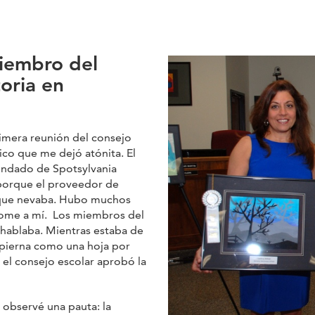
iembro del
toria en
rimera reunión del consejo
ico que me dejó atónita. El
Condado de Spotsylvania
 porque el proveedor de
n que nevaba. Hubo muchos
dome a mí. Los miembros del
 hablaba. Mientras estaba de
 pierna como una hoja por
 el consejo escolar aprobó la
 observé una pauta: la