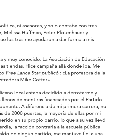
ítica, ni asesores, y solo contaba con tres
r, Melissa Huffman, Peter Pfotenhauer y
que los tres me ayudaron a dar forma a mis
a y muy conocido. La Asociación de Educación
 las tiendas. Hice campaña allá donde iba. Me
ico
Free Lance Star publicó
: «La profesora de la
istradora Mike Cotter».
blicano local estaba decidido a derrotarme y
llenos de mentiras financiados por el Partido
oponente. A diferencia de mi primera carrera, no
s de 2000 puertas, la mayoría de ellas por mi
rido en su propio barrio, lo que a su vez llevó
día, la facción contraria a la escuela pública
paldo de ningún partido, me mantuve fiel a una