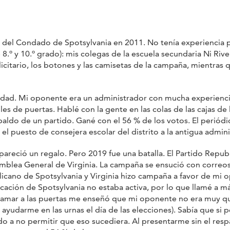
del Condado de Spotsylvania en 2011. No tenía experiencia pol
º y 10.º grado): mis colegas de la escuela secundaria Ni Rive
icitario, los botones y las camisetas de la campaña, mientras 
idad. Mi oponente era un administrador con mucha experienci
es de puertas. Hablé con la gente en las colas de las cajas de
paldo de un partido. Gané con el 56 % de los votos. El periód
 el puesto de consejera escolar del distrito a la antigua admin
 pareció un regalo. Pero 2019 fue una batalla. El Partido Repu
mblea General de Virginia. La campaña se ensució con correos 
licano de Spotsylvania y Virginia hizo campaña a favor de mi 
ación de Spotsylvania no estaba activa, por lo que llamé a má
Llamar a las puertas me enseñó que mi oponente no era muy que
yudarme en las urnas el día de las elecciones). Sabía que si per
ido a no permitir que eso sucediera. Al presentarme sin el res