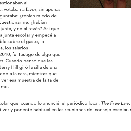
estionaban al
 votaban a favor, sin apenas
eguntaba: ¿tenían miedo de
 cuestionarme: ¿habían
junta, y no al revés? Así que
la junta escolar y empecé a
lé sobre el gasto, la
, los salarios
2010, fui testigo de algo que
nes. Cuando pensó que las
ry Hill giró la silla de una
dedo a la cara, mientras que
 ver esa muestra de falta de
rme.
colar que, cuando lo anuncié, el periódico local,
The Free Lanc
 River y ponente habitual en las reuniones del consejo escola