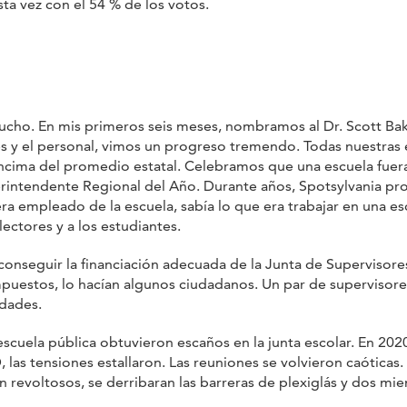
ta vez con el 54 % de los votos.
ucho. En mis primeros seis meses, nombramos al Dr. Scott Bak
 y el personal, vimos un progreso tremendo. Todas nuestras 
cima del promedio estatal. Celebramos que una escuela fuera
rintendente Regional del Año. Durante años, Spotsylvania pro
 empleado de la escuela, sabía lo que era trabajar en una esc
ectores y a los estudiantes.
onseguir la financiación adecuada de la Junta de Supervisores 
puestos, lo hacían algunos ciudadanos. Un par de supervisore
idades.
a escuela pública obtuvieron escaños en la junta escolar. En 2
las tensiones estallaron. Las reuniones se volvieron caótica
an revoltosos, se derribaran las barreras de plexiglás y dos mi