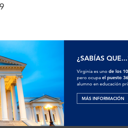
9
¿SABÍAS QUE...
Virginia es uno
de los 10
pero ocupa
el puesto 3
alumno en educación pri
MÁS INFORMACIÓN